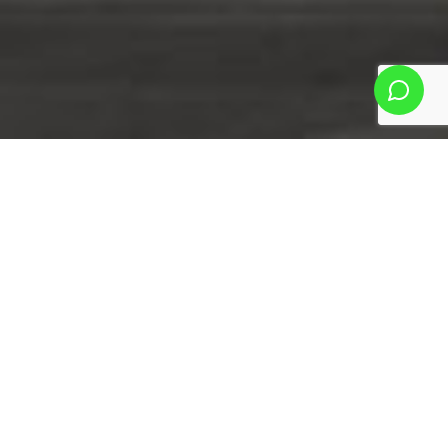
Sobre nós
O
Estúdio LETTI
nasceu com o objetivo
de auxiliar as pessoas e empresas a
projetar, construir e entregar
edificações baseadas, de forma
simultânea, nos três pilares de
sustentabilidade: social, econômico e